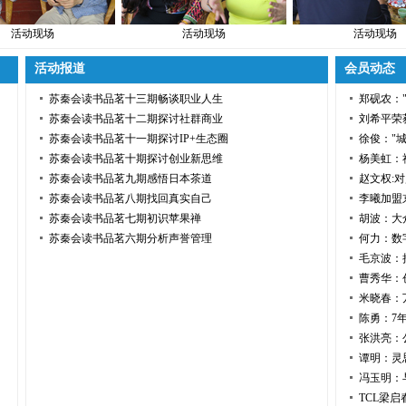
活动现场
活动现场
活动现场
活动报道
会员动态
苏秦会读书品茗十三期畅谈职业人生
郑砚农：
苏秦会读书品茗十二期探讨社群商业
刘希平荣获
苏秦会读书品茗十一期探讨IP+生态圈
徐俊："城
苏秦会读书品茗十期探讨创业新思维
杨美虹：
苏秦会读书品茗九期感悟日本茶道
赵文权:
苏秦会读书品茗八期找回真实自己
李曦加盟
苏秦会读书品茗七期初识苹果禅
胡波：大
苏秦会读书品茗六期分析声誉管理
何力：数
毛京波：
曹秀华：
米晓春：
陈勇：7
张洪亮：
谭明：灵
冯玉明：
TCL梁