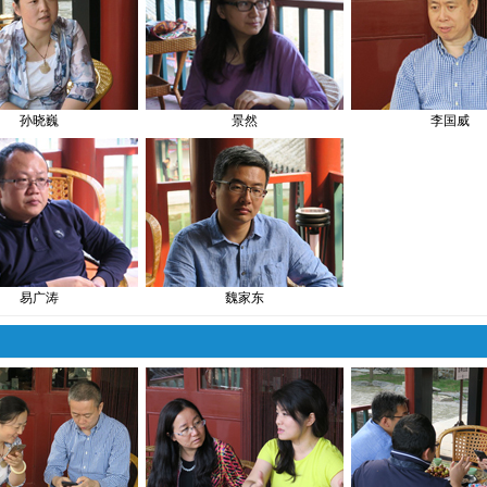
孙晓巍
景然
李国威
易广涛
魏家东