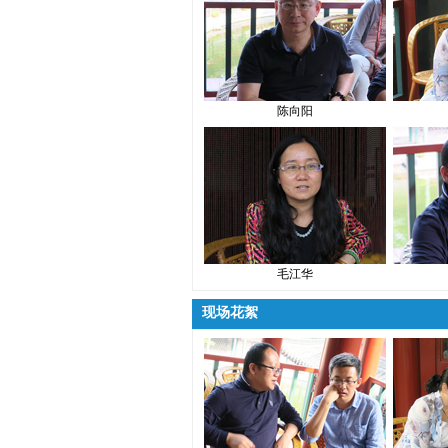
陈向阳
毛江华
现场花絮