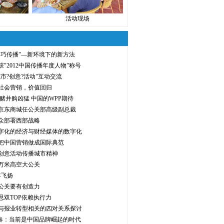
活动现场
"巧传播"—新环境下的新方法
"2012中国传播年度人物"称号
市?创意?活动"互动交流
社会营销，价值回归
对赌并购凶猛 中国的WPP期待
京东商城任公关部高级副总裁
众部署西部战略
字化的经济与财经媒体的数字化
把中国营销做成国际典范
创意活动传播城市精神
万米高空大公关
年飞扬
公关要有创造力
思双TOP依赖执行力
与报业转型相关的四对关系探讨
启春：当前是中国品牌崛起的时代