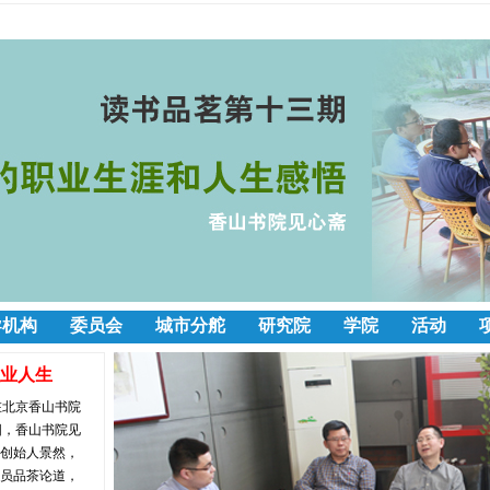
导机构
委员会
城市分舵
研究院
学院
活动
业人生
在北京香山书院
阳，香山书院见
合创始人景然，
会员品茶论道，