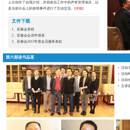
人分别作了自我介绍，并就各自工作中的声誉管理项目，以
及当前社会上的舆情事件进行了互动交流。[
详细
]
文件下载
1、
苏秦会章程
2、
苏秦会会员申请表
3、
苏秦会2013年度会员服务条款
第六期读书品茗
活动
活动时
活动
主讲
人