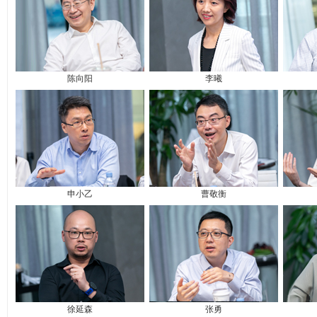
陈向阳
李曦
申小乙
曹敬衡
徐延森
张勇