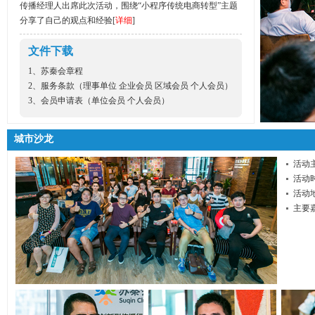
传播经理人出席此次活动，围绕“小程序传统电商转型”主题
分享了自己的观点和经验[
详细
]
文件下载
1、
苏秦会章程
2、服务条款（
理事单位
企业会员
区域会员
个人会员
）
3、会员申请表（
单位会员
个人会员
）
城市沙龙
活动
活动时
活动
主要嘉