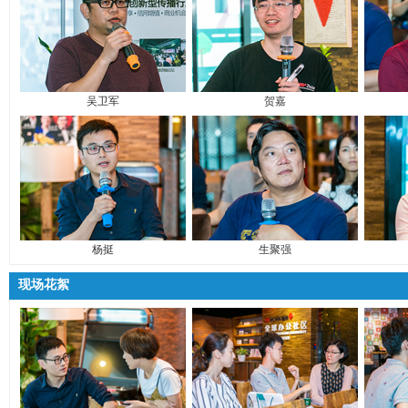
吴卫军
贺嘉
杨挺
生聚强
现场花絮