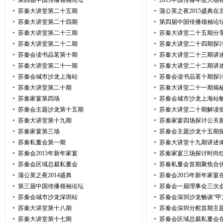
第四届中国传播领袖论坛
2015中国传播年度人物
苏秦大讲堂第二十五期
蒲公英之夜2015盛典在
苏秦大讲堂第二十四期
第四届中国传播领袖论
苏秦大讲堂第二十三期
苏秦大讲堂二十五期分
苏秦大讲堂第二十二期
苏秦大讲堂二十四期探
苏秦会读书品茗第十期
苏秦大讲堂二十三期讲述B
苏秦大讲堂第二十一期
苏秦大讲堂二十二期讲述
苏秦会城市沙龙上海站
苏秦会读书品茗十期探
苏秦大讲堂第二十期
苏秦大讲堂二十一期揭
苏秦家宴第四场
苏秦会城市沙龙上海站
苏秦会主题沙龙第十五期
苏秦大讲堂二十期解读
苏秦大讲堂第十九期
苏秦家宴四场探讨公关
苏秦家宴第三场
苏秦会主题沙龙十五期
苏秦私董会第一期
苏秦大讲堂十九期讲述
苏秦会2015年新年家宴
苏秦家宴三场探讨时尚
苏秦会区域总裁私董会
苏秦私董会首期聚焦合
蒲公英之夜2014盛典
苏秦会2015年新年家宴
第三届中国传播领袖论坛
苏秦会一届理事会三次
苏秦会城市沙龙深圳站
苏秦会深圳沙龙畅谈“甲
苏秦大讲堂第十八期
苏秦会深圳分舵首期主
苏秦大讲堂第十七期
苏秦会区域总裁私董会