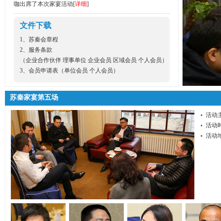
咖出席了本次家宴活动[
详细
]
文件下载
1、
苏秦会章程
2、服务条款
（
企业合作伙伴
理事单位
企业会员
区域会员
个人会员
）
3、会员申请表（
单位会员
个人会员
）
苏秦家宴第五场
活动
活动时
活动