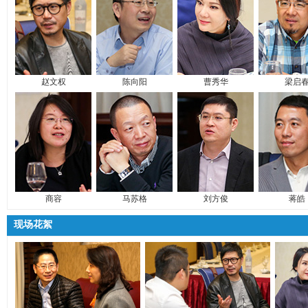
赵文权
陈向阳
曹秀华
梁启
商容
马苏格
刘方俊
蒋皓
现场花絮